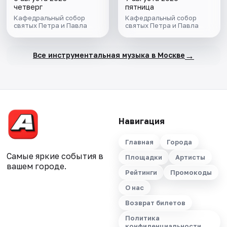
моря, Гладиатор,
четверг
пятница
Король лев
Кафедральный собор
Кафедральный собор
святых Петра и Павла
святых Петра и Павла
→
Все инструментальная музыка в Москве
Навигация
Главная
Города
Самые яркие события в
Площадки
Артисты
вашем городе.
Рейтинги
Промокоды
О нас
Возврат билетов
Политика
конфиденциальности