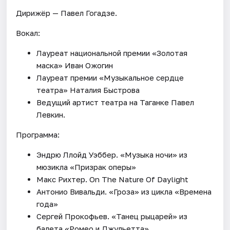
Дирижёр — Павел Гогадзе.
Вокал:
Лауреат национальной премии «Золотая
маска» Иван Ожогин
Лауреат премии «Музыкальное сердце
театра» Наталия Быстрова
Ведущий артист театра на Таганке Павел
Левкин.
Программа:
Эндрю Ллойд Уэббер. «Музыка ночи» из
мюзикла «Призрак оперы»
Макс Рихтер. On The Nature Of Daylight
Антонио Вивальди. «Гроза» из цикла «Времена
года»
Сергей Прокофьев. «Танец рыцарей» из
балета «Ромео и Джульетта»