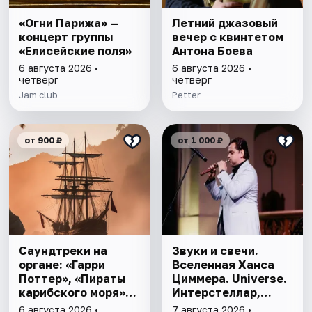
«Огни Парижа» —
Летний джазовый
концерт группы
вечер с квинтетом
«Елисейские поля»
Антона Боева
6 августа 2026 •
6 августа 2026 •
четверг
четверг
Jam club
Petter
от 900 ₽
от 1 000 ₽
Саундтреки на
Звуки и свечи.
органе: «Гарри
Вселенная Ханса
Поттер», «Пираты
Циммера. Universe.
карибского моря»,
Интерстеллар,
«Интерстеллар»
Пираты Карибского
6 августа 2026 •
7 августа 2026 •