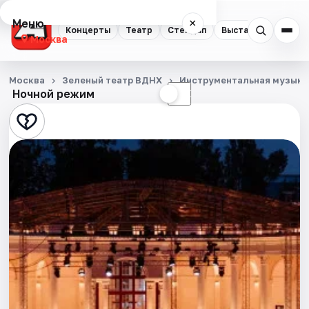
Меню
×
Концерты
Театр
Стендап
Выставки
Квест
Москва
Концерты
Москва
Зеленый театр ВДНХ
Инструментальная музыка
Ночной режим
☀
☾
Театр
Стендап
Выставки
Квесты
Экскурсии
Спорт
События