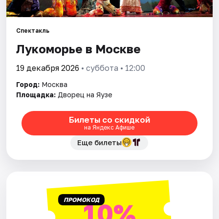
Города
Спектакль
Лукоморье в Москве
Площадки
19 декабря 2026
• суббота • 12:00
Артисты
Город:
Москва
Рейтинги
Площадка:
Дворец на Яузе
Билеты со скидкой
на Яндекс Афише
Еще билеты
ПРОМОКОД
10%