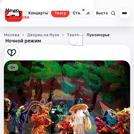
Меню
×
Концерты
Театр
Стендап
Выставки
Квест
Москва
Концерты
Москва
Дворец на Яузе
Театр
Лукоморье
Ночной режим
☀
☾
Театр
Стендап
0+
Выставки
Квесты
Экскурсии
Спорт
События