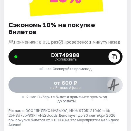
Сэкономь 10% на покупке
билетов
Применили: 8 031 раз
Проверено: 1 минуту назад
DX749988
Скопировать
1 шаг. Скопируйте промокод
от 600 ₽
на Яндекс Афише
2 шаг. Выберите билет и примените промокод
до оплаты
Реклама. ООО "ЯНДЕКС МУЗЫКА", ИНН: 9705121040 erid:
25H8d7vbP8SRTvHZrUcdLB
Действует до 30 сентября 2026
при покупке билетов от 3 000 ₽ на это мероприятие на Яндекс
Афише!