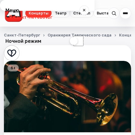
Меню
×
Концерты
Театр
Стендап
Выставки
Квест
Санкт-Петербург
Концерты
Санкт-Петербург
Оранжерея Таврического сада
Концер
Ночной режим
☀
☾
Театр
Стендап
6+
Выставки
Квесты
Экскурсии
Спорт
События