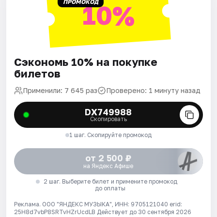
ПРОМОКОД
10%
Сэкономь 10% на покупке
билетов
Применили: 7 645 раз
Проверено: 1 минуту назад
DX749988
Скопировать
1 шаг. Скопируйте промокод
от 2 500 ₽
на Яндекс Афише
2 шаг. Выберите билет и примените промокод
до оплаты
Реклама. ООО "ЯНДЕКС МУЗЫКА", ИНН: 9705121040 erid:
25H8d7vbP8SRTvHZrUcdLB
Действует до 30 сентября 2026