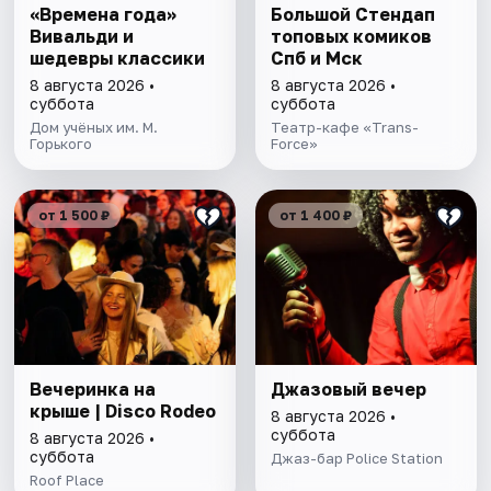
«Времена года»
Большой Стендап
Вивальди и
топовых комиков
шедевры классики
Спб и Мск
8 августа 2026 •
8 августа 2026 •
суббота
суббота
Дом учёных им. М.
Театр-кафе «Trans-
Горького
Force»
от 1 500 ₽
от 1 400 ₽
Вечеринка на
Джазовый вечер
крыше | Disco Rodeo
8 августа 2026 •
суббота
8 августа 2026 •
суббота
Джаз-бар Police Station
Roof Place