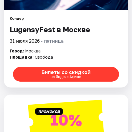
Города
Концерт
LugensyFest в Москве
Площадки
31 июля 2026
• пятница
Артисты
Город:
Москва
Рейтинги
Площадка:
Свобода
Билеты со скидкой
на Яндекс Афише
ПРОМОКОД
10%