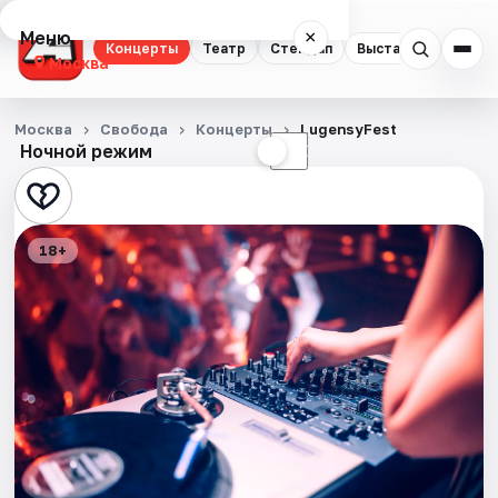
Меню
×
Концерты
Театр
Стендап
Выставки
Квест
Москва
Концерты
Москва
Свобода
Концерты
LugensyFest
Ночной режим
☀
☾
Театр
Стендап
18+
Выставки
Квесты
Экскурсии
Спорт
События