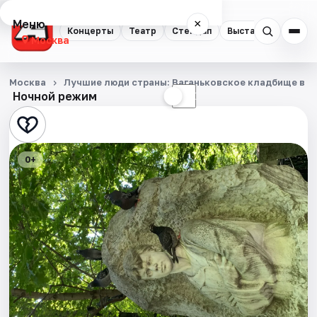
Меню
×
Концерты
Театр
Стендап
Выставки
Квест
Москва
Концерты
Москва
Лучшие люди страны: Ваганьковское кладбище в м
Ночной режим
☀
☾
Театр
Стендап
0+
Выставки
Квесты
Экскурсии
Спорт
События