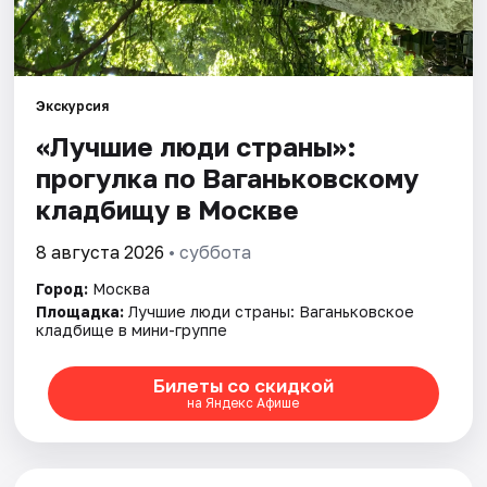
Города
Площадки
Экскурсия
«Лучшие люди страны»:
Артисты
прогулка по Ваганьковскому
кладбищу в Москве
Рейтинги
8 августа 2026
• суббота
Город:
Москва
Площадка:
Лучшие люди страны: Ваганьковское
кладбище в мини-группе
Билеты со скидкой
на Яндекс Афише