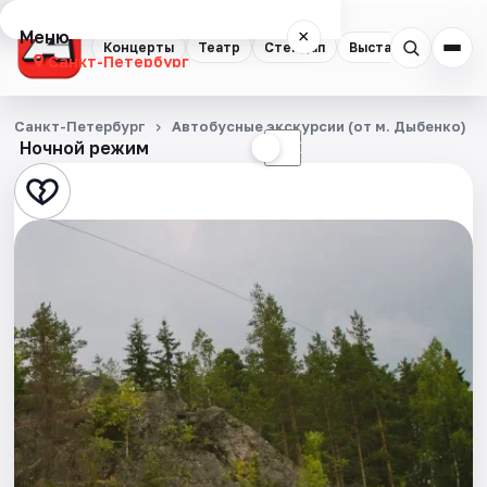
Меню
×
Концерты
Театр
Стендап
Выставки
Квест
Санкт-Петербург
Концерты
Санкт-Петербург
Автобусные экскурсии (от м. Дыбенко)
Ночной режим
☀
☾
Театр
Стендап
Выставки
Квесты
Экскурсии
Спорт
События