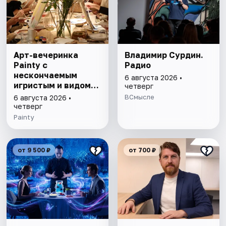
Арт-вечеринка
Владимир Сурдин.
Painty с
Радио
нескончаемым
6 августа 2026 •
игристым и видом
четверг
на Театр им. Андрея
ВСмысле
6 августа 2026 •
Миронова
четверг
Painty
от 9 500 ₽
от 700 ₽