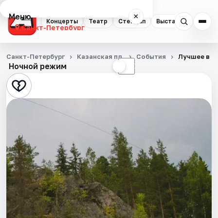
Меню
×
Концерты
Театр
Стендап
Выставки
Квест
Санкт-Петербург
Концерты
Санкт-Петербург
Казанская пл.
События
Лучшее в Ка
Ночной режим
☀
☾
Театр
Стендап
Выставки
Квесты
Экскурсии
Спорт
События