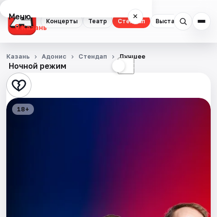
Меню
×
Концерты
Театр
Стендап
Выставки
Квест
Казань
Концерты
Казань
Адонис
Стендап
Лучшее
Ночной режим
☀
☾
Театр
Стендап
18+
Выставки
Квесты
Экскурсии
Спорт
События