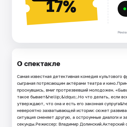
17%
Рекла
О спектакле
Самая известная детективная комедия культового ф
сыграная потрясающим актёрами театра и кино.Прим
проснувшись, вмиг протрезвевший молодожен. «Быва
такое бывает&hellip;&ldquo;.Но что делать, если вс
утверждают, что она и есть его законная супруга&he
невероятно захватывающей истории: сюжет развива
ситуация сменяет другую, а остроумные диалоги и з
секунды.Режиссер: Владимир Долинский.Актерский с