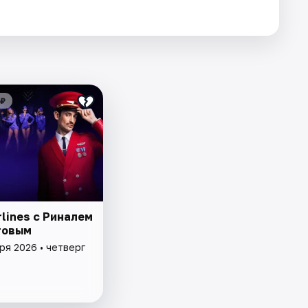
 ₽
rlines с Риналем
товым
ря 2026 • четверг