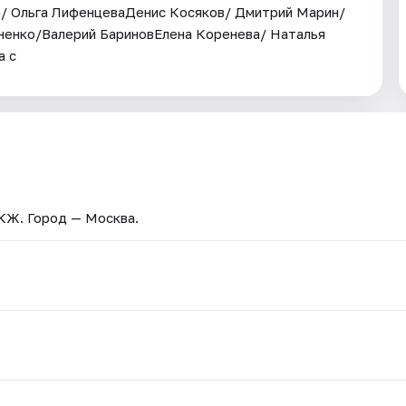
а/ Ольга ЛифенцеваДенис Косяков/ Дмитрий Марин/
ненко/Валерий БариновЕлена Коренева/ Наталья
а с
ДКЖ
. Город — Москва.