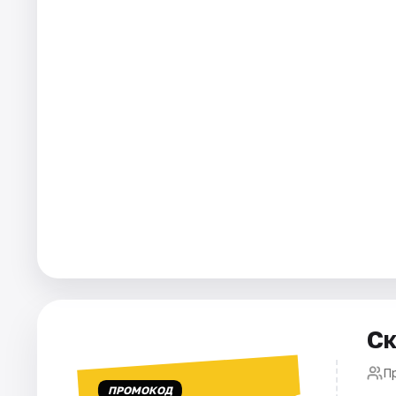
Города
Площадки
Артисты
Рейтинги
Ск
П
ПРОМОКОД