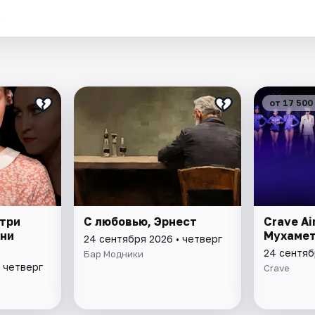
.
от 17 500
 три
С любовью, Эрнест
Crave Ai
ани
Мухаме
24 сентября 2026 • четверг
24 сентяб
Бар Модники
 четверг
Crave