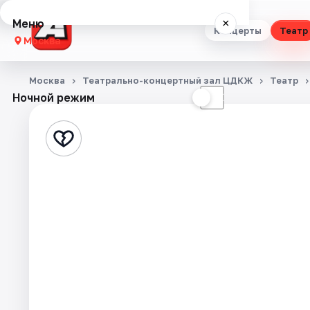
Меню
×
Концерты
Театр
Москва
Концерты
Москва
Театрально-концертный зал ЦДКЖ
Театр
Ночной режим
☀
☾
Театр
Стендап
Выставки
Квесты
Экскурсии
Спорт
События