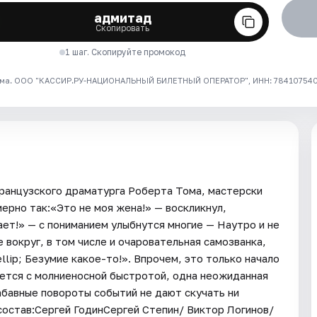
адмитад
Скопировать
1 шаг. Скопируйте промокод
ма. ООО "КАССИР.РУ-НАЦИОНАЛЬНЫЙ БИЛЕТНЫЙ ОПЕРАТОР", ИНН: 7841075409
ранцузского драматурга Роберта Тома, мастерски
ерно так:«Это не моя жена!» — воскликнул,
ет!» — с пониманием улыбнутся многие — Наутро и не
е вокруг, в том числе и очаровательная самозванка,
llip; Безумие какое-то!». Впрочем, это только начало
ется с молниеносной быстротой, одна неожиданная
абавные повороты событий не дают скучать ни
остав:Сергей ГодинСергей Степин/ Виктор Логинов/