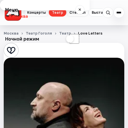
Меню
×
Концерты
Театр
Стендап
Выставки
Квест
Москва
Концерты
Москва
Театр Гоголя
Театр
Love Letters
Ночной режим
☀
☾
Театр
Стендап
Выставки
Квесты
Экскурсии
Спорт
События