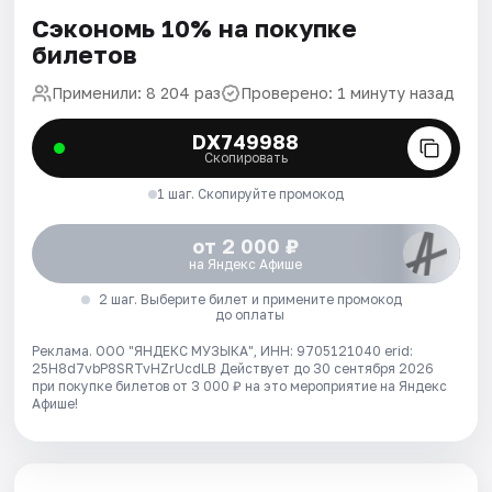
Сэкономь 10% на покупке
билетов
Применили: 8 204 раз
Проверено: 1 минуту назад
DX749988
Скопировать
1 шаг. Скопируйте промокод
от 2 000 ₽
на Яндекс Афише
2 шаг. Выберите билет и примените промокод
до оплаты
Реклама. ООО "ЯНДЕКС МУЗЫКА", ИНН: 9705121040 erid:
25H8d7vbP8SRTvHZrUcdLB
Действует до 30 сентября 2026
при покупке билетов от 3 000 ₽ на это мероприятие на Яндекс
Афише!