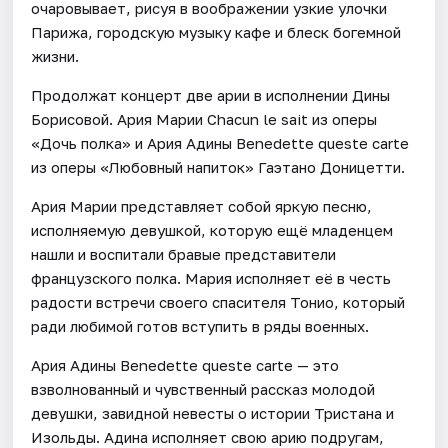
очаровывает, рисуя в воображении узкие улочки
Парижа, городскую музыку кафе и блеск богемной
жизни.
Продолжат концерт две арии в исполнении Дины
Борисовой. Ария Марии Chacun le sait из оперы
«Дочь полка» и Ария Адины Benedette queste carte
из оперы «Любовный напиток» Гаэтано Доницетти.
Ария Марии представляет собой яркую песню,
исполняемую девушкой, которую ещё младенцем
нашли и воспитали бравые представители
французского полка. Мария исполняет её в честь
радости встречи своего спасителя Тонио, который
ради любимой готов вступить в ряды военных.
Ария Адины Benedette queste carte — это
взволнованный и чувственный рассказ молодой
девушки, завидной невесты о истории Тристана и
Изольды. Адина исполняет свою арию подругам,