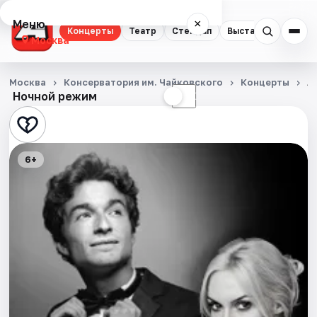
Меню
×
Концерты
Театр
Стендап
Выставки
Квест
Москва
Концерты
Москва
Консерватория им. Чайковского
Концерты
Л
Ночной режим
☀
☾
Театр
Стендап
6+
Выставки
Квесты
Экскурсии
Спорт
События