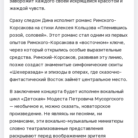
заворожит каждого своей искрящейся красотой и
жаждой чувств.
Сразу следом Дина исполнит романс Римского-
Корсакова на стихи Алексея Кольцова «Пленившись
розой, соловей». Этот романс стал одним из первых
опытов Римского-Корсакова в «восточном» ключе,
через который открылись особые выразительные
средства. Римский-Корсаков, развивая эту линию,
позже создаст знаменитые симфонические сюиты
«Шехеразада» и эпизоды в операх, где сказочно-
фантастический Восток займёт центральное место.
В заключение концерта будет исполнен вокальный
цикл «Детская» Модеста Петровича Мусоргского
— необычное и, можно сказать, новаторское
произведение. Не являясь ни песнями, ни
романсами, эти вокально-музыкальные миниатюры
словно театрализованные представления
раскрывают перед воображением зрителя