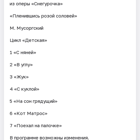
из оперы «Снегурочка»
«Пленившись розой соловей»
М. Мусоргский
Цикл «Детская»
1 «С няней»
2 «В углу»
3 «Жук»
4 «С куклой»
5 «На сон грядущий»
6 «Кот Матрос»
7 «Поехал на палочке»
В программе возможны изменения.