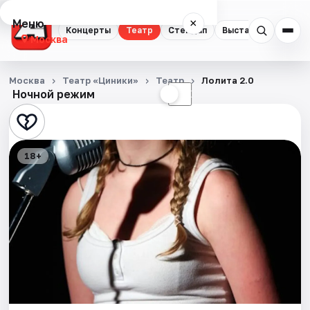
Меню
×
Концерты
Театр
Стендап
Выставки
Квест
Москва
Концерты
Москва
Театр «Циники»
Театр
Лолита 2.0
Ночной режим
☀
☾
Театр
Стендап
18+
Выставки
Квесты
Экскурсии
Спорт
События