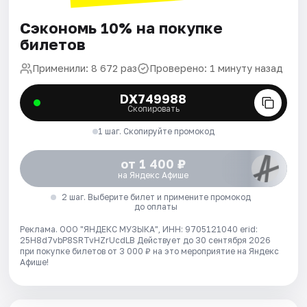
Сэкономь 10% на покупке
билетов
Применили: 8 672 раз
Проверено: 1 минуту назад
DX749988
Скопировать
1 шаг. Скопируйте промокод
от 1 400 ₽
на Яндекс Афише
2 шаг. Выберите билет и примените промокод
до оплаты
Реклама. ООО "ЯНДЕКС МУЗЫКА", ИНН: 9705121040 erid:
25H8d7vbP8SRTvHZrUcdLB
Действует до 30 сентября 2026
при покупке билетов от 3 000 ₽ на это мероприятие на Яндекс
Афише!