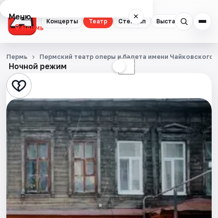
Меню
×
Концерты
Театр
Стендап
Выставки
Квест
Пермь
Концерты
Пермь
Пермский театр оперы и балета имени Чайковского
Ночной режим
☀
☾
Театр
Стендап
Выставки
Квесты
Экскурсии
Спорт
События