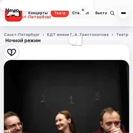
Меню
×
Концерты
Театр
Стендап
Выставки
Квест
Санкт-Петербург
Концерты
Санкт-Петербург
БДТ имени Г. А. Товстоногова
Театр
Ночной режим
☀
☾
Театр
Стендап
Выставки
Квесты
Экскурсии
Спорт
События