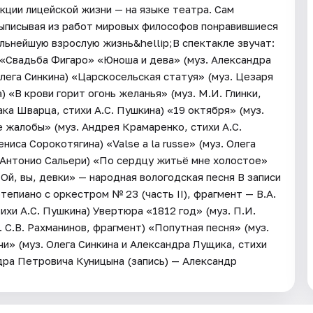
кции лицейской жизни — на языке театра. Сам
выписывая из работ мировых философов понравившиеся
льнейшую взрослую жизнь&hellip;В спектакле звучат:
 «Свадьба Фигаро» «Юноша и дева» (муз. Александра
лега Синкина) «Царскосельская статуя» (муз. Цезаря
) «В крови горит огонь желанья» (муз. М.И. Глинки,
аака Шварца, стихи А.С. Пушкина) «19 октября» (муз.
жалобы» (муз. Андрея Крамаренко, стихи А.С.
ниса Сорокотягина) «Valse a la russe» (муз. Олега
з. Антонио Сальери) «По сердцу житьё мне холостое»
«Ой, вы, девки» — народная вологодская песня В записи
епиано с оркестром № 23 (часть II), фрагмент — В.А.
ихи А.С. Пушкина) Увертюра «1812 год» (муз. П.И.
 С.В. Рахманинов, фрагмент) «Попутная песня» (муз.
чи» (муз. Олега Синкина и Александра Лущика, стихи
ра Петровича Куницына (запись) — Александр