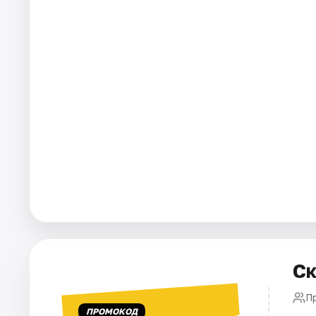
Города
Площадки
Артисты
Рейтинги
Ск
П
ПРОМОКОД