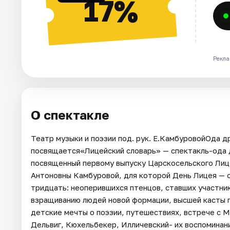
17%
Рекла
О спектакле
Театр музыки и поэзии под. рук. Е.КамбуровойОда 
посвящается«Лицейский словарь» — спектакль-ода 
посвященный первому выпуску Царскосельского Лице
Антоновны Камбуровой, для которой День Лицея — о
тридцать: неоперившихся птенцов, ставших участни
взращиванию людей новой формации, высшей касты г
детские мечты о поэзии, путешествиях, встрече с М
Дельвиг, Кюхельбекер, Илличевский- их воспоминания