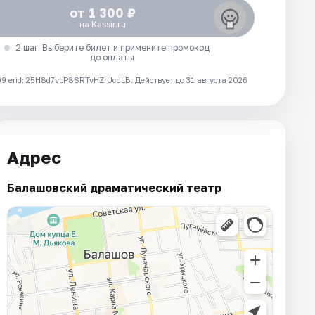
от 1 300 ₽
на Kassir.ru
2 шаг. Выберите билет и примените промокод
до оплаты
 erid: 25H8d7vbP8SRTvHZrUcdLB.
Действует до 31 августа 2026
Адрес
Балашовский драматический театр