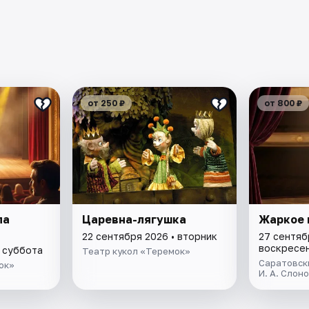
от 250 ₽
от 800 ₽
па
Царевна-лягушка
Жаркое 
22 сентября 2026 • вторник
27 сентяб
воскресе
• суббота
Театр кукол «Теремок»
Саратовск
ок»
И. А. Слон