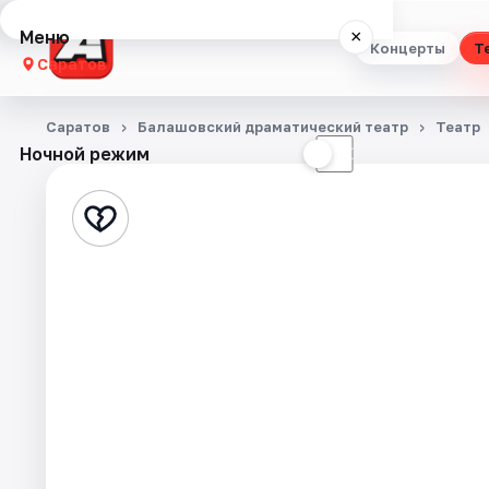
Меню
×
Концерты
Т
Саратов
Концерты
Саратов
Балашовский драматический театр
Театр
Ночной режим
☀
☾
Театр
Стендап
Выставки
Квесты
Экскурсии
События