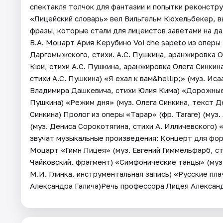
спектакля толчок для фантазии и попытки реконстру
«Лицейский словарь» вел Вильгельм Кюхельбекер, 
фразы, которые стали для лицеистов заветами на да
В.А. Моцарт Ария Керубино Voi che sapeto из оперы
Даргомыжского, стихи. А.С. Пушкина, аранжировка О
Кюи, стихи А.С. Пушкина, аранжировка Олега Синкина
стихи А.С. Пушкина) «Я ехал к вам&hellip;» (муз. Ис
Владимира Дашкевича, стихи Юлия Кима) «Дорожные 
Пушкина) «Режим дня» (муз. Олега Синкина, текст Де
Синкина) Пролог из оперы «Тарар» (фр. Tarare) (му
(муз. Дениса Сорокотягина, стихи А. Илличевского) 
звучат музыкальные произведения: Концерт для форт
Моцарт «Гимн Лицея» (муз. Евгений Гиммельфарб, ст
Чайковский, фрагмент) «Симфонические танцы» (муз.
М.И. Глинка, инструментальная запись) «Русские пла
Александра Галича)Речь профессора Лицея Александ