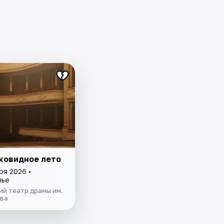
ковидное лето
ря 2026 •
нье
ий театр драмы им.
ова