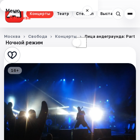
Меню
×
Концерты
Театр
Стендап
Выставки
Квест
Москва
Концерты
Москва
Свобода
Концерты
Лица андеграунда: Part 3
Ночной режим
☀
☾
Театр
Стендап
16+
Выставки
Квесты
Экскурсии
Спорт
События