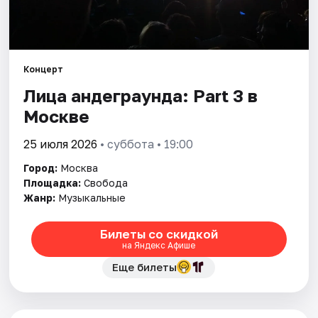
Города
Площадки
Концерт
Лица андеграунда: Part 3 в
Артисты
Москве
Рейтинги
25 июля 2026
• суббота • 19:00
Город:
Москва
Площадка:
Свобода
Жанр:
Музыкальные
Билеты со скидкой
на Яндекс Афише
Еще билеты