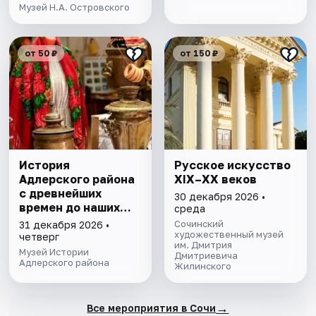
Музей Н.А. Островского
от 50 ₽
от 150 ₽
История
Русское искусство
Адлерского района
XIX–XX веков
с древнейших
30 декабря 2026 •
времен до наших
среда
дней. Экскурсия
Сочинский
31 декабря 2026 •
художественный музей
четверг
им. Дмитрия
Музей Истории
Дмитриевича
Адлерского района
Жилинского
→
Все мероприятия в Сочи