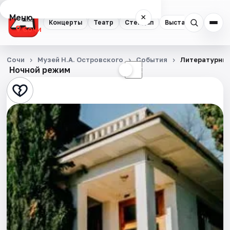
Меню
×
Концерты
Театр
Стендап
Выставки
Квест
Сочи
Концерты
Сочи
Музей Н.А. Островского
События
Литературный
Ночной режим
☀
☾
Театр
Стендап
Выставки
Квесты
Экскурсии
Спорт
События