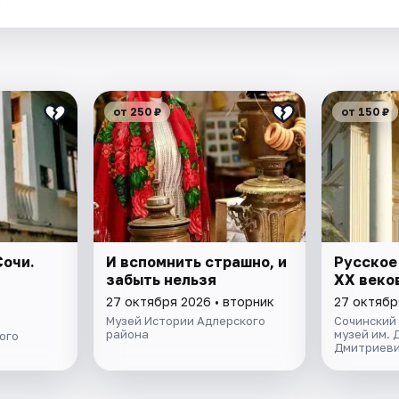
.
от 250 ₽
от 150 ₽
очи.
И вспомнить страшно, и
Русское
забыть нельзя
XX веко
27 октября 2026 • вторник
27 октябр
Музей Истории Адлерского
Сочинский
района
музей им. 
ого
Дмитриеви