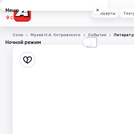
Меню
×
Концерты
Теат
Сочи
Концерты
Сочи
Музей Н.А. Островского
События
Литерату
Ночной режим
☀
☾
Театр
Стендап
Выставки
Квесты
Экскурсии
Спорт
События