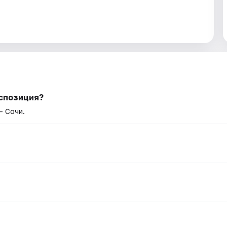
кспозиция?
— Сочи.