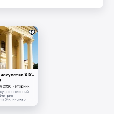
 искусство XIX–
в
я 2026 • вторник
 художественный
Дмитрия
ча Жилинского