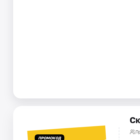
Города
Площадки
Артисты
Рейтинги
Ск
П
ПРОМОКОД