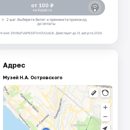
от 100 ₽
на Kassir.ru
2 шаг. Выберите билет и примените промокод
до оплаты
 erid: 25H8d7vbP8SRTvHZrUcdLB.
Действует до 31 августа 2026
Адрес
Музей Н.А. Островского