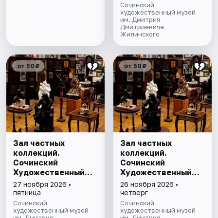
Сочинский
художественный музей
им. Дмитрия
Дмитриевича
Жилинского
от 50 ₽
от 50 ₽
Зал частных
Зал частных
коллекций.
коллекций.
Сочинский
Сочинский
Художественный
Художественный
музей им. Д.Д.
музей им. Д.Д.
27 ноября 2026 •
26 ноября 2026 •
Жилинского
Жилинского
пятница
четверг
Сочинский
Сочинский
художественный музей
художественный музей
им. Дмитрия
им. Дмитрия