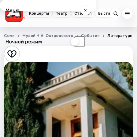
Меню
×
Концерты
Театр
Стендап
Выставки
Квест
Сочи
Концерты
Сочи
Музей Н.А. Островского
События
Литературный
Ночной режим
☀
☾
Театр
Стендап
Выставки
Квесты
Экскурсии
Спорт
События