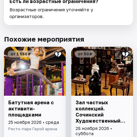
Есть ли возрастные ограничения?
Возрастные ограничения уточняйте у
организаторов.
Похожие мероприятия
от 1 550 ₽
от 50 ₽
Батутная арена с
Зал частных
активити-
коллекций.
площадками
Сочинский
Художественный
25 ноября 2026 • среда
музей им. Д.Д.
28 ноября 2026 •
Ресто-парк Герой арена
Жилинского
суббота