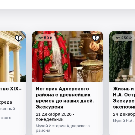
.
от 50 ₽
от 250 ₽
тво XIX–
История Адлерского
Жизнь и
района с древнейших
Н.А. Ост
времен до наших дней.
Экскурс
 среда
Экскурсия
экспози
твенный
21 декабря 2026 •
24 декабр
ского
понедельник
Музей Н.А.
Музей Истории Адлерского
района