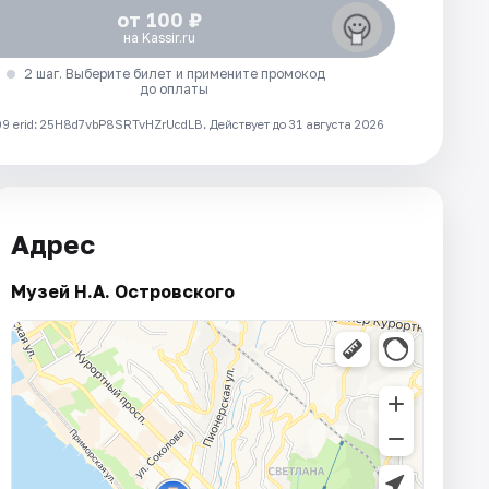
от 100 ₽
на Kassir.ru
2 шаг. Выберите билет и примените промокод
до оплаты
 erid: 25H8d7vbP8SRTvHZrUcdLB.
Действует до 31 августа 2026
Адрес
Музей Н.А. Островского