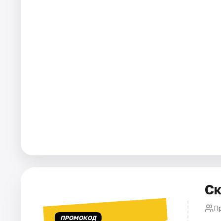
Города
Площадки
Артисты
Рейтинги
Ск
П
ПРОМОКОД