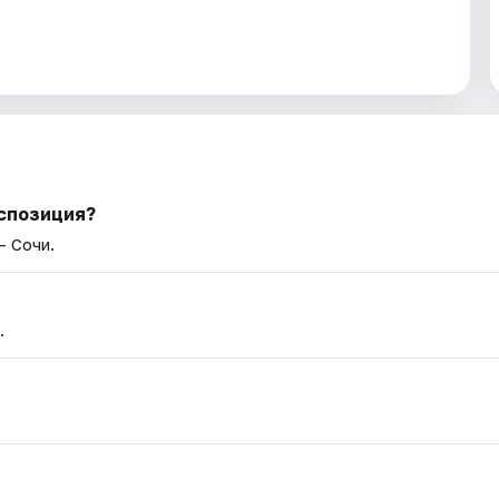
кспозиция?
— Сочи.
.