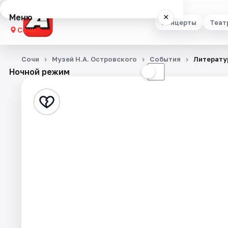
Меню
×
Концерты
Теат
Сочи
Концерты
Сочи
Музей Н.А. Островского
События
Литерату
Ночной режим
☀
☾
Театр
Стендап
Выставки
Квесты
Экскурсии
Спорт
События