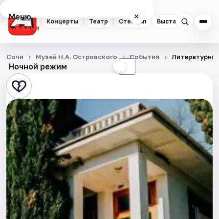
Меню
×
Концерты
Театр
Стендап
Выставки
Квест
Сочи
Концерты
Сочи
Музей Н.А. Островского
События
Литературный
Ночной режим
☀
☾
Театр
Стендап
Выставки
Квесты
Экскурсии
Спорт
События