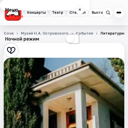
Меню
×
Концерты
Театр
Стендап
Выставки
Квест
Сочи
Концерты
Сочи
Музей Н.А. Островского
События
Литературный
Ночной режим
☀
☾
Театр
Стендап
Выставки
Квесты
Экскурсии
Спорт
События