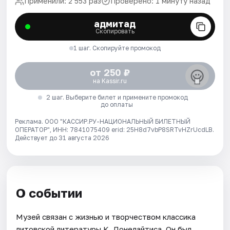
Применили: 2 553 раз
Проверено: 1 минуту назад
адмитад
Скопировать
1 шаг. Скопируйте промокод
от 250 ₽
на Kassir.ru
2 шаг. Выберите билет и примените промокод
до оплаты
Реклама. ООО "КАССИР.РУ-НАЦИОНАЛЬНЫЙ БИЛЕТНЫЙ
ОПЕРАТОР", ИНН: 7841075409 erid: 25H8d7vbP8SRTvHZrUcdLB.
Действует до 31 августа 2026
О событии
Музей связан с жизнью и творчеством классика
литовской литературы К. Донелайтиса. Он был