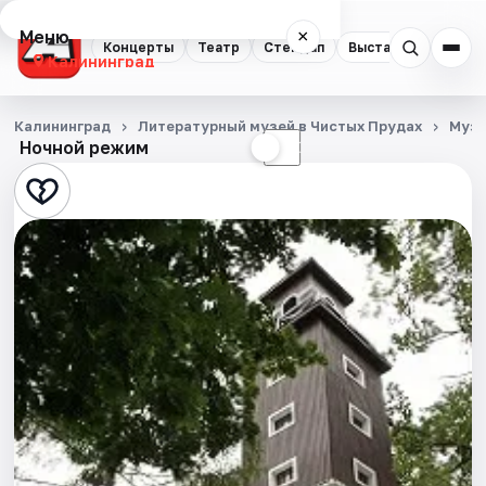
Меню
×
Концерты
Театр
Стендап
Выставки
Экску
Калининград
Концерты
Калининград
Литературный музей в Чистых Прудах
Муз
Ночной режим
☀
☾
Театр
Стендап
Выставки
Экскурсии
Спорт
События