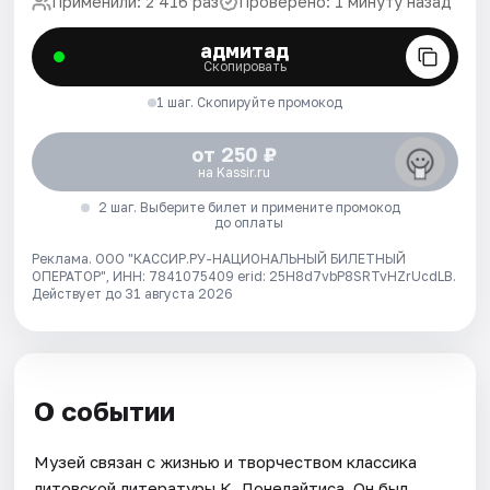
Применили: 2 416 раз
Проверено: 1 минуту назад
адмитад
Скопировать
1 шаг. Скопируйте промокод
от 250 ₽
на Kassir.ru
2 шаг. Выберите билет и примените промокод
до оплаты
Реклама. ООО "КАССИР.РУ-НАЦИОНАЛЬНЫЙ БИЛЕТНЫЙ
ОПЕРАТОР", ИНН: 7841075409 erid: 25H8d7vbP8SRTvHZrUcdLB.
Действует до 31 августа 2026
О событии
Музей связан с жизнью и творчеством классика
литовской литературы К. Донелайтиса. Он был