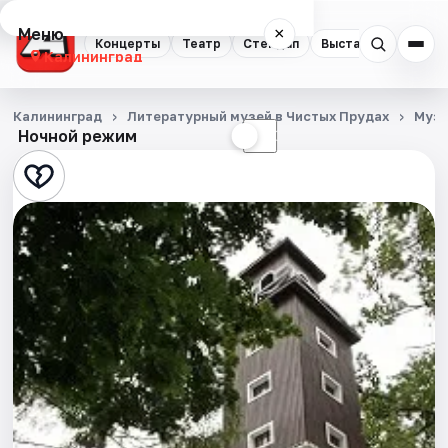
Меню
×
Концерты
Театр
Стендап
Выставки
Экску
Калининград
Концерты
Калининград
Литературный музей в Чистых Прудах
Муз
Ночной режим
☀
☾
Театр
Стендап
Выставки
Экскурсии
Спорт
События