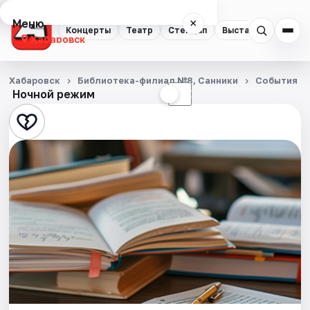
Меню
×
Концерты
Театр
Стендап
Выставки
Экску
Хабаровск
Концерты
Хабаровск
Библиотека-филиал №8, Санники
События
Ночной режим
☀
☾
Театр
Стендап
Выставки
Экскурсии
Спорт
События