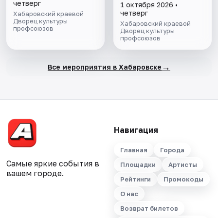
робототехники
четверг
1 октября 2026 •
Шестеренка
четверг
Хабаровский краевой
Дворец культуры
детского центра
Хабаровский краевой
профсоюзов
Школа Радость
Дворец культуры
профсоюзов
→
Все мероприятия в Хабаровске
Навигация
Главная
Города
Самые яркие события в
Площадки
Артисты
вашем городе.
Рейтинги
Промокоды
О нас
Возврат билетов