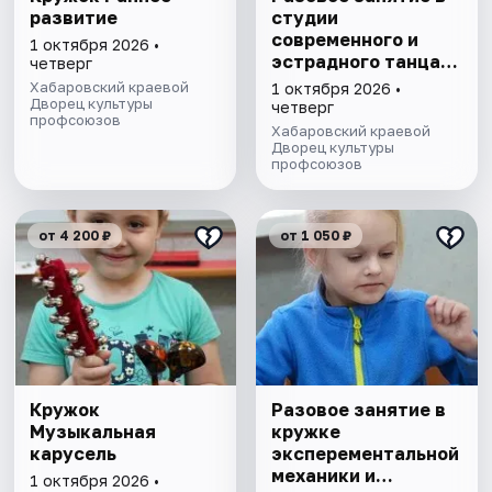
развитие
студии
современного и
1 октября 2026 •
эстрадного танца
четверг
Экман
Хабаровский краевой
1 октября 2026 •
Дворец культуры
четверг
профсоюзов
Хабаровский краевой
Дворец культуры
профсоюзов
от 4 200 ₽
от 1 050 ₽
Кружок
Разовое занятие в
Музыкальная
кружке
карусель
эксперементальной
механики и
1 октября 2026 •