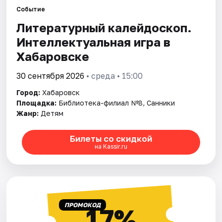
Города
Событие
Литературный калейдоскоп.
Площадки
Интеллектуальная игра в
Артисты
Хабаровске
Рейтинги
30 сентября 2026
• среда • 15:00
Город:
Хабаровск
Площадка:
Библиотека-филиал №8, Санники
Жанр:
Детям
Билеты со скидкой
на Kassir.ru
ПРОМОКОД
17%