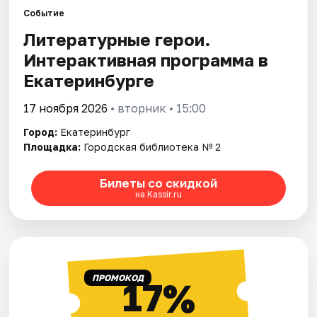
Событие
Литературные герои.
Города
Интерактивная программа в
Площадки
Екатеринбурге
Артисты
17 ноября 2026
• вторник • 15:00
Город:
Екатеринбург
Рейтинги
Площадка:
Городская библиотека № 2
Билеты со скидкой
на Kassir.ru
ПРОМОКОД
17%