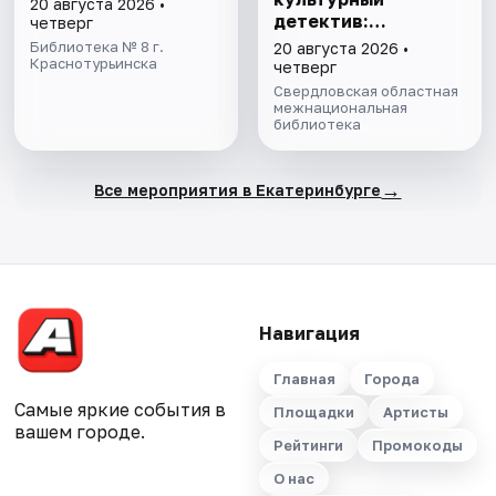
20 августа 2026 •
детектив:
четверг
Екатеринбург»
Библиотека № 8 г.
20 августа 2026 •
Краснотурьинска
четверг
Свердловская областная
межнациональная
библиотека
→
Все мероприятия в Екатеринбурге
Навигация
Главная
Города
Самые яркие события в
Площадки
Артисты
вашем городе.
Рейтинги
Промокоды
О нас