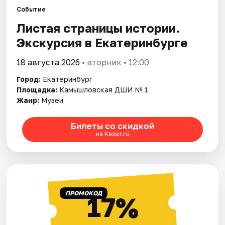
Событие
Листая страницы истории.
Города
Экскурсия в Екатеринбурге
Площадки
18 августа 2026
• вторник • 12:00
Артисты
Город:
Екатеринбург
Площадка:
Камышловская ДШИ № 1
Рейтинги
Жанр:
Музеи
Билеты со скидкой
на Kassir.ru
ПРОМОКОД
17%