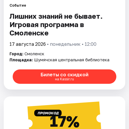
Города
Событие
Лишних знаний не бывает.
Площадки
Игровая программа в
Артисты
Смоленске
Рейтинги
17 августа 2026
• понедельник • 12:00
Город:
Смоленск
Площадка:
Шумячская центральная библиотека
Билеты со скидкой
на Kassir.ru
ПРОМОКОД
17%