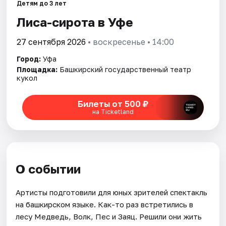
Города
Детям до 3 лет
Лиса-сирота в Уфе
Площадки
27 сентября 2026
• воскресенье • 14:00
Артисты
Город:
Уфа
Площадка:
Башкирский государственный театр
Рейтинги
кукол
Билеты от 500 ₽
на Ticketland
О событии
Артисты подготовили для юных зрителей спектакль
на башкирском языке. Как-то раз встретились в
лесу Медведь, Волк, Пес и Заяц. Решили они жить