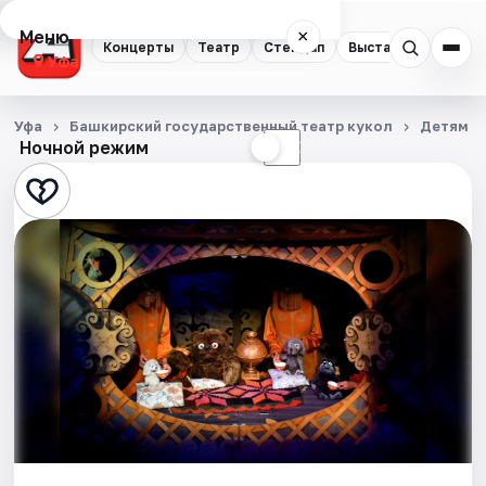
Меню
×
Концерты
Театр
Стендап
Выставки
Экску
Уфа
Концерты
Уфа
Башкирский государственный театр кукол
Детям д
Ночной режим
☀
☾
Театр
Стендап
Выставки
Экскурсии
Спорт
События