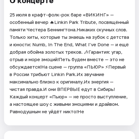
О концерте
25 июля в крафт-фолк-рок баре «ВИКИНГ» —
особенный вечер 🔥Linkin Park Tribute, посвящённый
памяти Честера Беннингтона.Никаких скучных слов.
Только хиты, которые ты знаешь на зубок с детства
и юности: Numb, In The End, What I've Done — и ещё
добрая обойма золотых треков. 🎶Гарантия: угар,
отрыв и море эмоций!Петь будем вместе — это не
обсуждается!На сцене — группа «ПЬЮР» ⚡Первый
в России трибьют Linkin Park.Их звучание
максимально близко к оригиналу.Их энергия —
чистая правда.И они ВПЕРВЫЕ едут в Сибирь!
Каждый концерт «Пьюр» — не просто выступление,
а настоящее шоу с живыми эмоциями и драйвом.
Равнодушным не уйдёт никто!Не