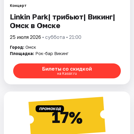
Концерт
Linkin Park| трибьют| Викинг|
Города
Омск в Омске
Площадки
25 июля 2026
• суббота • 21:00
Артисты
Город:
Омск
Площадка:
Рок-бар Викинг
Рейтинги
Билеты со скидкой
на Kassir.ru
ПРОМОКОД
17%