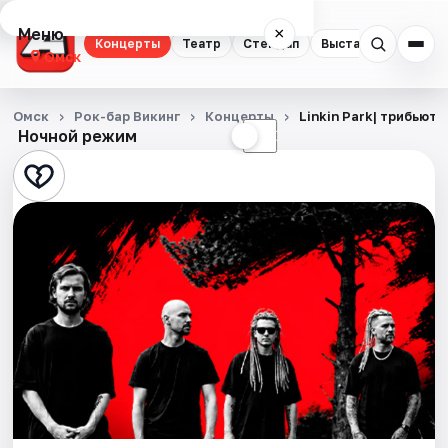
Меню
×
Концерты
Театр
Стендап
Выставки
Квест
Омск
Концерты
Омск
Рок-бар Викинг
Концерты
Linkin Park| трибьют|
Ночной режим
☀
☾
Театр
Стендап
Выставки
Квесты
Экскурсии
Спорт
События