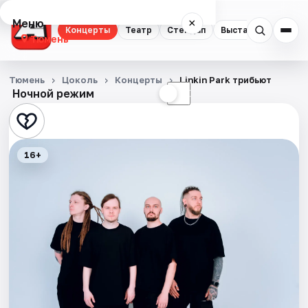
Меню
×
Концерты
Театр
Стендап
Выставки
Квест
Тюмень
Концерты
Тюмень
Цоколь
Концерты
Linkin Park трибьют
Ночной режим
☀
☾
Театр
Стендап
16+
Выставки
Квесты
Экскурсии
Спорт
События