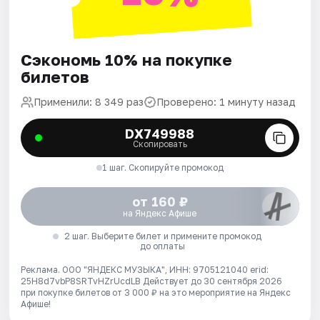
Сэкономь 10% на покупке
билетов
Применили: 8 349 раз
Проверено: 1 минуту назад
DX749988
Скопировать
1 шаг. Скопируйте промокод
от 160 ₽
на Яндекс Афише
2 шаг. Выберите билет и примените промокод
до оплаты
Реклама. ООО "ЯНДЕКС МУЗЫКА", ИНН: 9705121040 erid:
25H8d7vbP8SRTvHZrUcdLB
Действует до 30 сентября 2026
при покупке билетов от 3 000 ₽ на это мероприятие на Яндекс
Афише!