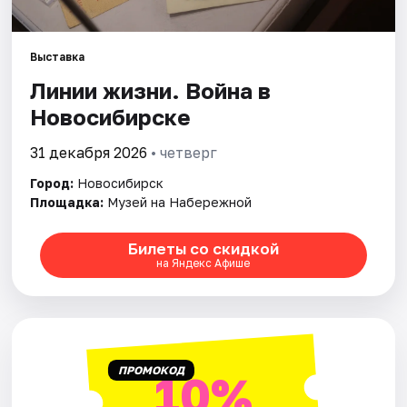
Города
Выставка
Линии жизни. Война в
Площадки
Новосибирске
Артисты
31 декабря 2026
• четверг
Рейтинги
Город:
Новосибирск
Площадка:
Музей на Набережной
Билеты со скидкой
на Яндекс Афише
ПРОМОКОД
10%