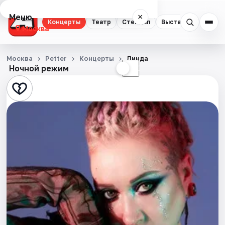
Меню
×
Концерты
Театр
Стендап
Выставки
Квест
Москва
Концерты
Москва
Petter
Концерты
Линда
Ночной режим
☀
☾
Театр
Стендап
Выставки
Квесты
Экскурсии
Спорт
События