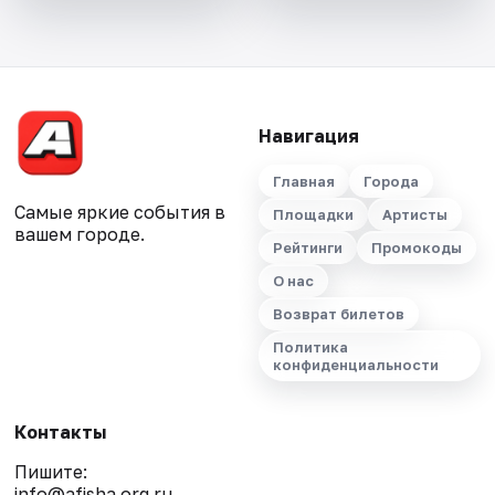
Навигация
Главная
Города
Самые яркие события в
Площадки
Артисты
вашем городе.
Рейтинги
Промокоды
О нас
Возврат билетов
Политика
конфиденциальности
Контакты
Пишите:
info@afisha.org.ru