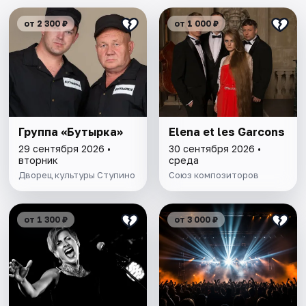
от 2 300 ₽
от 1 000 ₽
Группа «Бутырка»
Elena et les Garcons
29 сентября 2026 •
30 сентября 2026 •
вторник
среда
Дворец культуры Ступино
Союз композиторов
от 1 300 ₽
от 3 000 ₽