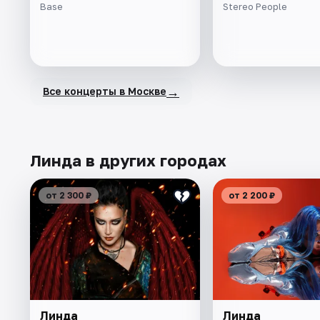
Base
Stereo People
→
Все концерты в Москве
Линда в других городах
от 2 300 ₽
от 2 200 ₽
Линда
Линда