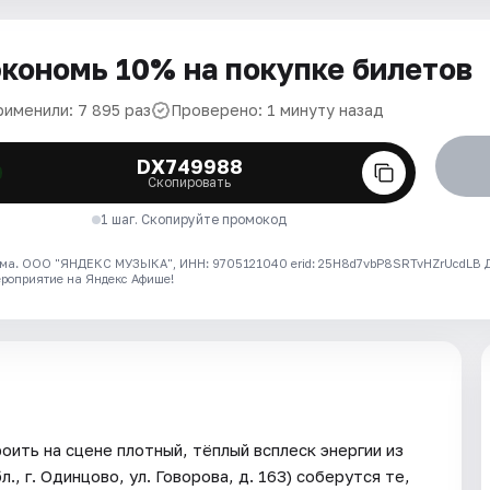
кономь 10% на покупке билетов
рименили: 7 895 раз
Проверено: 1 минуту назад
DX749988
Скопировать
1 шаг. Скопируйте промокод
ма. ООО "ЯНДЕКС МУЗЫКА", ИНН: 9705121040 erid: 25H8d7vbP8SRTvHZrUcdLB
ероприятие на Яндекс Афише!
оить на сцене плотный, тёплый всплеск энергии из
., г. Одинцово, ул. Говорова, д. 163) соберутся те,