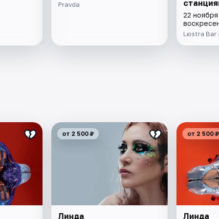
станция
Pravda
22 ноября
воскресе
Lюstra Bar
от 2 500 ₽
от 2 500 ₽
Линда
Линда