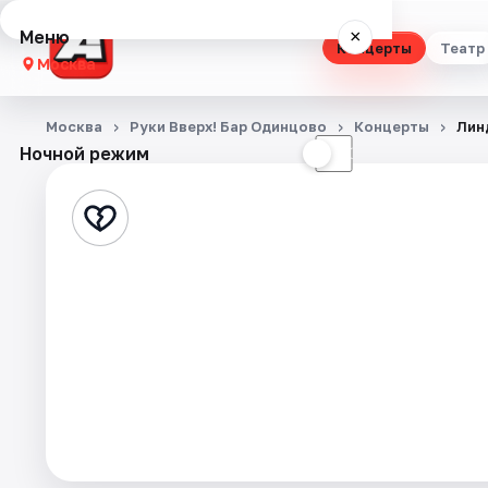
Меню
×
Концерты
Театр
Москва
Концерты
Москва
Руки Вверх! Бар Одинцово
Концерты
Лин
Ночной режим
☀
☾
Театр
Стендап
Выставки
Квесты
Экскурсии
Спорт
События