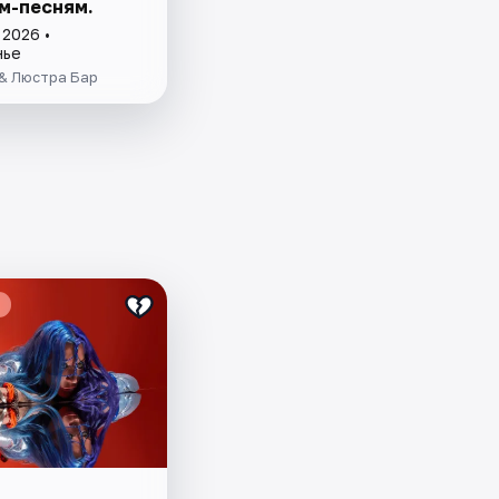
м-песням.
 2026 •
нье
 & Люстра Бар