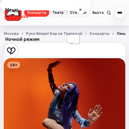
Меню
×
Концерты
Театр
Стендап
Выставки
Квест
Москва
Концерты
Москва
Руки Вверх! Бар на Тверской
Концерты
Линд
Ночной режим
☀
☾
Театр
Стендап
18+
Выставки
Квесты
Экскурсии
Спорт
События