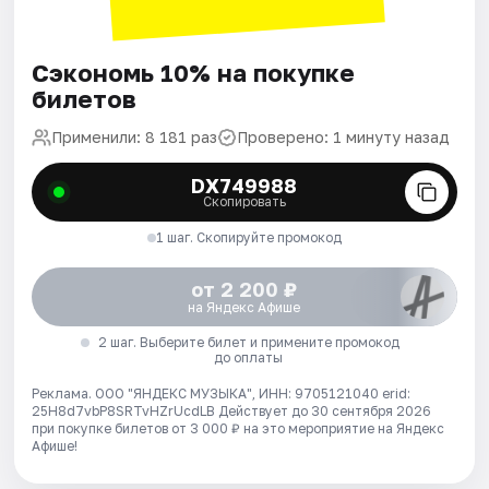
Сэкономь 10% на покупке
билетов
Применили: 8 181 раз
Проверено: 1 минуту назад
DX749988
Скопировать
1 шаг. Скопируйте промокод
от 2 200 ₽
на Яндекс Афише
2 шаг. Выберите билет и примените промокод
до оплаты
Реклама. ООО "ЯНДЕКС МУЗЫКА", ИНН: 9705121040 erid:
25H8d7vbP8SRTvHZrUcdLB
Действует до 30 сентября 2026
при покупке билетов от 3 000 ₽ на это мероприятие на Яндекс
Афише!