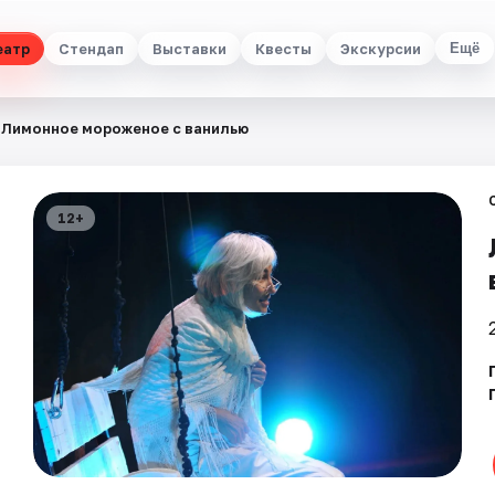
еатр
Стендап
Выставки
Квесты
Экскурсии
Ещё
Лимонное мороженое с ванилью
12+