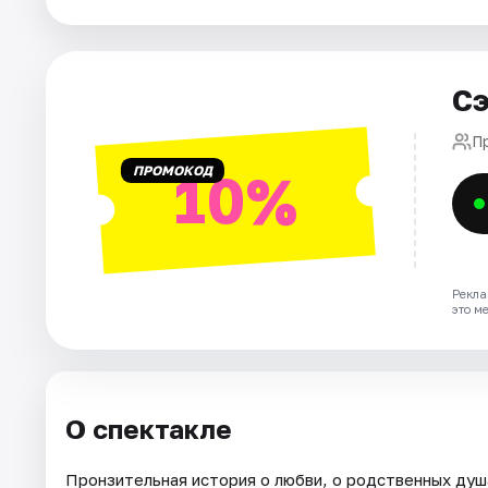
Города
Площадки
Сэ
Артисты
П
Рейтинги
ПРОМОКОД
10%
Рекла
это м
О спектакле
Пронзительная история о любви, о родственных душа