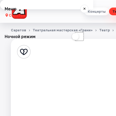
Меню
×
Концерты
Т
Саратов
Концерты
Саратов
Театральная мастерская «Грани»
Театр
Ночной режим
☀
☾
Театр
Стендап
Выставки
Квесты
Экскурсии
События