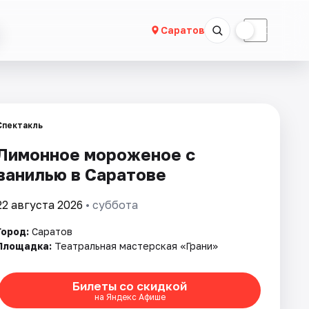
☀
☾
Саратов
Спектакль
Лимонное мороженое с
ванилью в Саратове
22 августа 2026
• суббота
Город:
Саратов
Площадка:
Театральная мастерская «Грани»
Билеты со скидкой
на Яндекс Афише