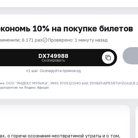
кономь 10% на покупке билетов
рименили: 8 171 раз
Проверено: 1 минуту назад
DX749988
Скопировать
1 шаг. Скопируйте промокод
ма. ООО "ЯНДЕКС МУЗЫКА", ИНН: 9705121040 erid: 25H8d7vbP8SRTvHZrUcdLB
ероприятие на Яндекс Афише!
х, о горечи осознания неотвратимой утраты и о том,