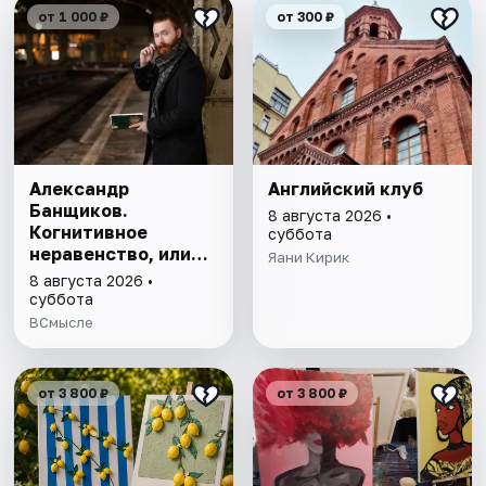
от 1 000 ₽
от 300 ₽
Александр
Английский клуб
Банщиков.
8 августа 2026 •
Когнитивное
суббота
неравенство, или
Яани Кирик
почему умные
8 августа 2026 •
умнеют, а глупые
суббота
глупеют
ВСмысле
от 3 800 ₽
от 3 800 ₽