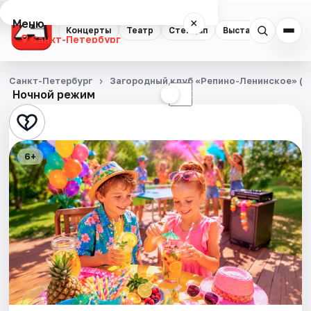
Меню
×
Концерты
Театр
Стендап
Выставки
Квест
Санкт-Петербург
Концерты
Санкт-Петербург
Загородный клуб «Репино-Ленинское» (Л
Ночной режим
☀
☾
Театр
Стендап
6+
Выставки
Квесты
Экскурсии
Спорт
События