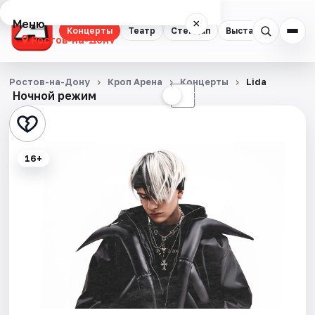
Меню
×
Концерты
Театр
Стендап
Выставки
Квест
Ростов-на-Дону
Концерты
Ростов-на-Дону
Кроп Арена
Концерты
Lida
Ночной режим
☀
☾
Театр
Стендап
16+
Выставки
Квесты
Экскурсии
Спорт
События