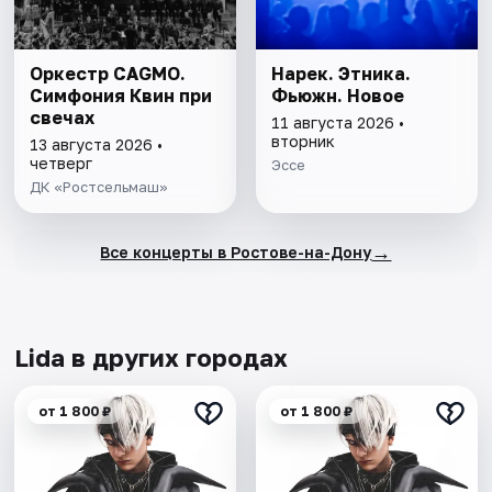
Оркестр CAGMO.
Нарек. Этника.
Симфония Квин при
Фьюжн. Новое
свечах
11 августа 2026 •
вторник
13 августа 2026 •
четверг
Эссе
ДК «Ростсельмаш»
→
Все концерты в Ростове-на-Дону
Lida в других городах
от 1 800 ₽
от 1 800 ₽