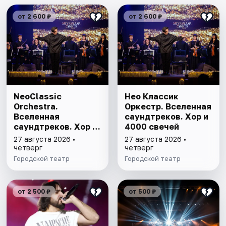
от 2 600 ₽
от 2 600 ₽
NeoClassic
Нео Классик
Orchestra.
Оркестр. Вселенная
Вселенная
саундтреков. Хор и
саундтреков. Хор и
4000 свечей
4000 свечей
27 августа 2026 •
27 августа 2026 •
четверг
четверг
Городской театр
Городской театр
от 2 500 ₽
от 500 ₽