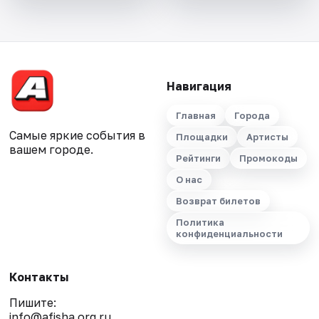
Навигация
Главная
Города
Самые яркие события в
Площадки
Артисты
вашем городе.
Рейтинги
Промокоды
О нас
Возврат билетов
Политика
конфиденциальности
Контакты
Пишите:
info@afisha.org.ru