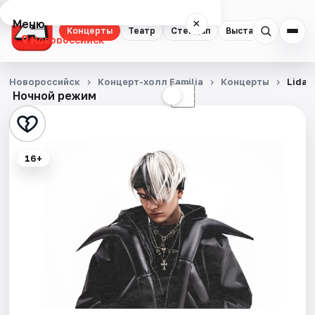
Меню
×
Концерты
Театр
Стендап
Выставки
Экску
Новороссийск
Концерты
Новороссийск
Концерт-холл Familia
Концерты
Lida
Ночной режим
☀
☾
Театр
Стендап
16+
Выставки
Экскурсии
Спорт
События