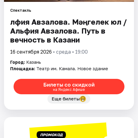
Спектакль
Города
Әлфия Авзалова. Мәңгелек юл /
Альфия Авзалова. Путь в
Площадки
вечность в Казани
Артисты
16 сентября 2026
• среда • 19:00
Рейтинги
Город:
Казань
Площадка:
Театр им. Камала. Новое здание
Билеты со скидкой
на Яндекс Афише
Еще билеты
ПРОМОКОД