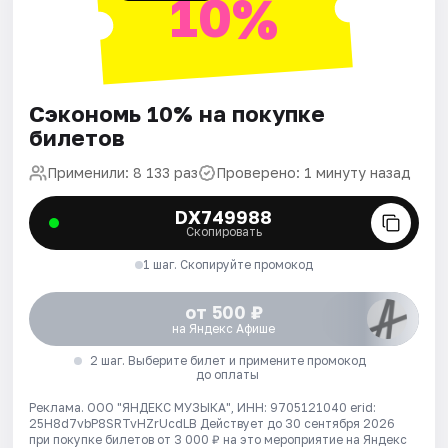
10%
Сэкономь 10% на покупке
билетов
Применили: 8 133 раз
Проверено: 1 минуту назад
DX749988
Скопировать
1 шаг. Скопируйте промокод
от 500 ₽
на Яндекс Афише
2 шаг. Выберите билет и примените промокод
до оплаты
Реклама. ООО "ЯНДЕКС МУЗЫКА", ИНН: 9705121040 erid:
25H8d7vbP8SRTvHZrUcdLB
Действует до 30 сентября 2026
при покупке билетов от 3 000 ₽ на это мероприятие на Яндекс