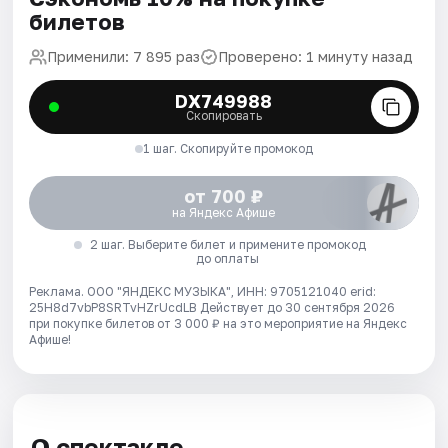
билетов
Применили: 7 895 раз
Проверено: 1 минуту назад
DX749988
Скопировать
1 шаг. Скопируйте промокод
от 700 ₽
на Яндекс Афише
2 шаг. Выберите билет и примените промокод
до оплаты
Реклама. ООО "ЯНДЕКС МУЗЫКА", ИНН: 9705121040 erid:
25H8d7vbP8SRTvHZrUcdLB
Действует до 30 сентября 2026
при покупке билетов от 3 000 ₽ на это мероприятие на Яндекс
Афише!
О спектакле