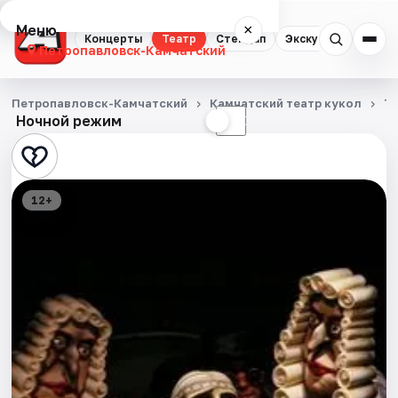
Меню
×
Концерты
Театр
Стендап
Экскурсии
Петропавловск-Камчатский
Концерты
Петропавловск-Камчатский
Камчатский театр кукол
Т
Ночной режим
☀
☾
Театр
Стендап
12+
Экскурсии
События
Города
Площадки