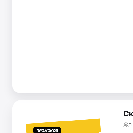
Города
Площадки
Артисты
Рейтинги
Ск
П
ПРОМОКОД