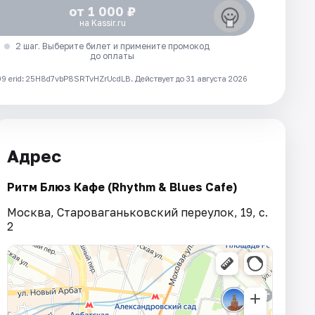
от 1 000 ₽
на Kassir.ru
2 шаг. Выберите билет и примените промокод
до оплаты
 erid: 25H8d7vbP8SRTvHZrUcdLB.
Действует до 31 августа 2026
Адрес
Ритм Блюз Кафе (Rhythm & Blues Cafe)
Москва, Староваганьковский переулок, 19, с.
2