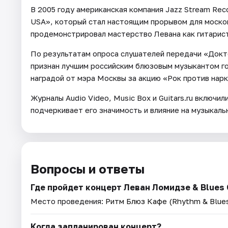
В 2005 году американская компания Jazz Stream Rec
USA», который стал настоящим прорывом для москов
продемонстрировал мастерство Левана как гитариста
По результатам опроса слушателей передачи «Докт
признан лучшим российским блюзовым музыкантом год
наградой от мэра Москвы за акцию «Рок против нар
Журналы Audio Video, Music Box и Guitars.ru включил
подчеркивает его значимость и влияние на музыкаль
Вопросы и ответы
Где пройдет концерт Леван Ломидзе & Blues 
Место проведения:
Ритм Блюз Кафе (Rhythm & Blues
Когда запланирован концерт?