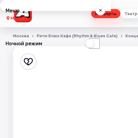
Меню
×
Концерты
Театр
Москва
Концерты
Москва
Ритм Блюз Кафе (Rhythm & Blues Cafe)
Конц
Ночной режим
☀
☾
Театр
Стендап
Выставки
Квесты
Экскурсии
Спорт
События