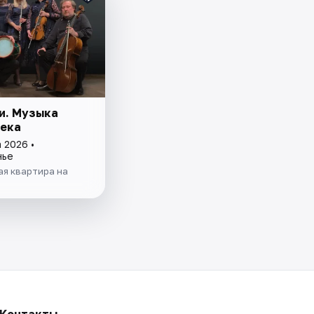
и. Музыка
века
 2026 •
нье
ая квартира на