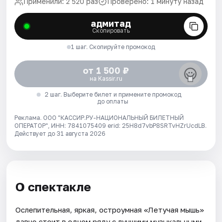
Применили: 2 520 раз
Проверено: 1 минуту назад
адмитад
Скопировать
1 шаг. Скопируйте промокод
от 1 500 ₽
на Kassir.ru
2 шаг. Выберите билет и примените промокод
до оплаты
Реклама. ООО "КАССИР.РУ-НАЦИОНАЛЬНЫЙ БИЛЕТНЫЙ
ОПЕРАТОР", ИНН: 7841075409 erid: 25H8d7vbP8SRTvHZrUcdLB.
Действует до 31 августа 2026
О спектакле
Ослепительная, яркая, остроумная «Летучая мышь»
давно стоит в одном ряду с лучшими музыкальными