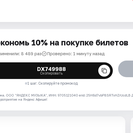
кономь 10% на покупке билетов
рименили: 8 489 раз
Проверено: 1 минуту назад
DX749988
Скопировать
1 шаг. Скопируйте промокод
ма. ООО "ЯНДЕКС МУЗЫКА", ИНН: 9705121040 erid: 25H8d7vbP8SRTvHZrUcdLB
ероприятие на Яндекс Афише!