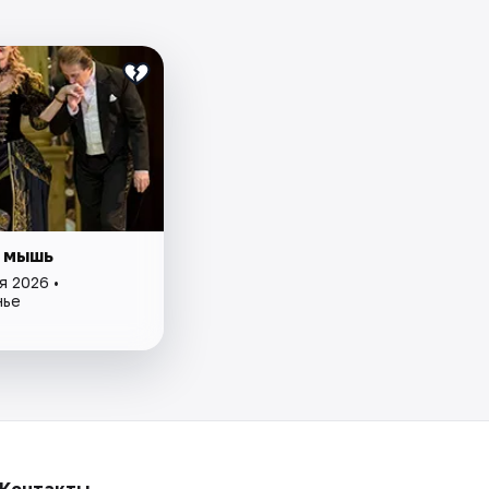
 мышь
я 2026 •
нье