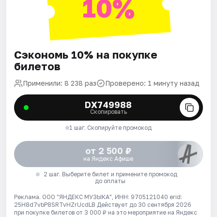
10%
Сэкономь 10% на покупке
билетов
Применили: 8 238 раз
Проверено: 1 минуту назад
DX749988
Скопировать
1 шаг. Скопируйте промокод
от 2 500 ₽
на Яндекс Афише
2 шаг. Выберите билет и примените промокод
до оплаты
Реклама. ООО "ЯНДЕКС МУЗЫКА", ИНН: 9705121040 erid:
25H8d7vbP8SRTvHZrUcdLB
Действует до 30 сентября 2026
при покупке билетов от 3 000 ₽ на это мероприятие на Яндекс