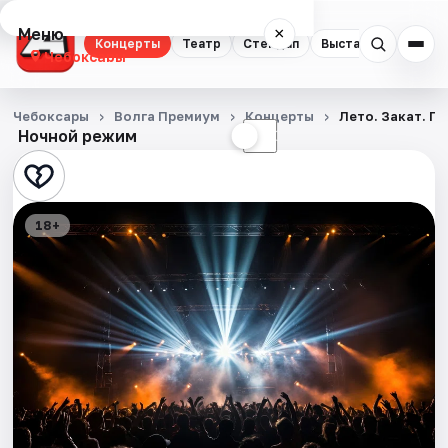
Меню
×
Концерты
Театр
Стендап
Выставки
Экску
Чебоксары
Концерты
Чебоксары
Волга Премиум
Концерты
Лето. Закат. П
Ночной режим
☀
☾
Театр
Стендап
18+
Выставки
Экскурсии
События
Города