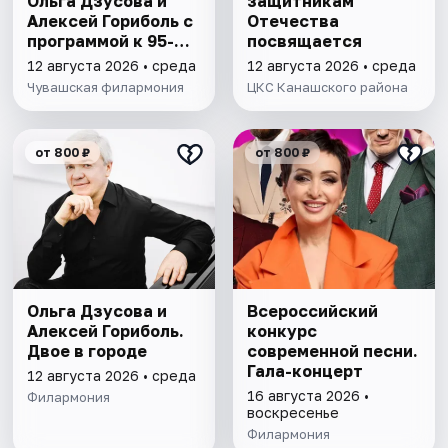
Ольга Дзусова и
защитникам
Алексей Гориболь с
Отечества
программой к 95-
посвящается
летию со дня
12 августа 2026 • среда
12 августа 2026 • среда
рождения Микаэла
Чувашская филармония
ЦКС Канашского района
Таривердиева
от 800 ₽
от 800 ₽
Ольга Дзусова и
Всероссийский
Алексей Гориболь.
конкурс
Двое в городе
современной песни.
Гала-концерт
12 августа 2026 • среда
16 августа 2026 •
Филармония
воскресенье
Филармония