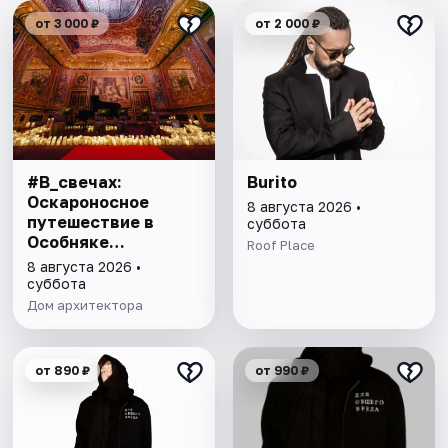
от 3 000 ₽
от 2 000 ₽
#В_свечах:
Burito
Оскароносное
8 августа 2026 •
путешествие в
суббота
Особняке
Roof Place
Половцова
8 августа 2026 •
суббота
Дом архитектора
от 890 ₽
от 990 ₽