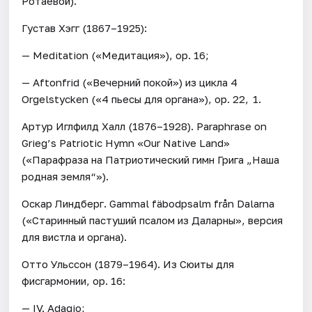
Ротаевой).
Густав Хэгг (1867–1925):
— Meditation («Медитация»), ор. 16;
— Aftonfrid («Вечерний покой») из цикла 4
Orgelstycken («4 пьесы для органа»), ор. 22, 1.
Артур Иглфилд Халл (1876–1928). Paraphrase on
Grieg’s Patriotic Hymn «Our Native Land»
(«Парафраза на Патриотический гимн Грига „Наша
родная земля“»).
Оскар Линдберг. Gammal fäbodpsalm från Dalarna
(«Старинный пастуший псалом из Даларны», версия
для вистла и органа).
Отто Ульссон (1879–1964). Из Сюиты для
фисгармонии, ор. 16:
— IV. Adagio;