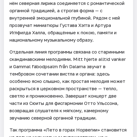
нём северная лирика соединяется с романтической
органной традицией, а строгая форма — с
внутренней эмоциональной глубиной. Рядом с ней
прозвучат миниатюры Густава Хэгга и Артура
Иглфилда Халла, обращённые к покою, памяти и
национальному музыкальному образу.
Отдельная линия программы связана со старинными
скандинавскими мелодиями. Mitt hjerte alltid vanker
и Gammal fäbodpsalm från Dalarna звучат в
тембровом сочетании вистла и органа: здесь
особенно ясно слышно, как простая мелодия может
раскрыться в церковном пространстве — тепло,
светло и проникновенно. Завершат концерт две
части из Сюиты для фисгармонии Отто Ульссона,
возвращая слушателя к мягкому, камерному
звучанию северной органной традиции.
Так программа «Лето в горах Норвегии» становится
не только музыкальным путешествием, но и