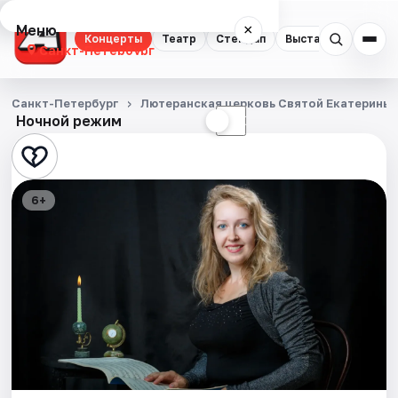
Меню
×
Концерты
Театр
Стендап
Выставки
Квест
Санкт-Петербург
Концерты
Санкт-Петербург
Лютеранская церковь Святой Екатерины
Ночной режим
☀
☾
Театр
Стендап
6+
Выставки
Квесты
Экскурсии
Спорт
События