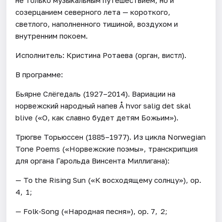
созерцанием северного лета — короткого,
светлого, наполненного тишиной, воздухом и
внутренним покоем.
Исполнитель: Кристина Ротаева (орган, вистл).
В программе:
Бьярне Слёгедаль (1927–2014). Вариации на
норвежский народный напев Å hvor salig det skal
blive («О, как славно будет детям Божьим»).
Трюгве Торьюссен (1885–1977). Из цикла Norwegian
Tone Poems («Норвежские поэмы», транскрипция
для органа Гарольда Винсента Миллигана):
— To the Rising Sun («К восходящему солнцу»), ор.
4, 1;
— Folk‑Song («Народная песня»), ор. 7, 2;