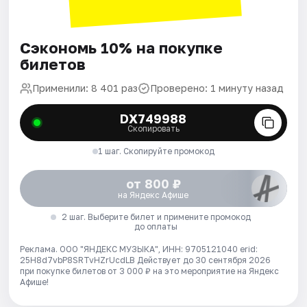
Сэкономь 10% на покупке
билетов
Применили: 8 401 раз
Проверено: 1 минуту назад
DX749988
Скопировать
1 шаг. Скопируйте промокод
от 800 ₽
на Яндекс Афише
2 шаг. Выберите билет и примените промокод
до оплаты
Реклама. ООО "ЯНДЕКС МУЗЫКА", ИНН: 9705121040 erid:
25H8d7vbP8SRTvHZrUcdLB
Действует до 30 сентября 2026
при покупке билетов от 3 000 ₽ на это мероприятие на Яндекс
Афише!