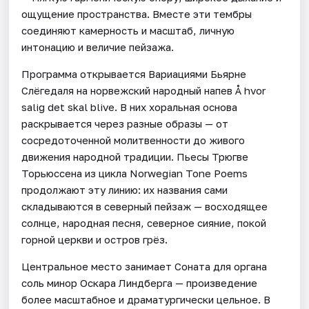
ощущение пространства. Вместе эти тембры
соединяют камерность и масштаб, личную
интонацию и величие пейзажа.
Программа открывается Вариациями Бьярне
Слёгедаля на норвежский народный напев Å hvor
salig det skal blive. В них хоральная основа
раскрывается через разные образы — от
сосредоточенной молитвенности до живого
движения народной традиции. Пьесы Трюгве
Торьюссена из цикла Norwegian Tone Poems
продолжают эту линию: их названия сами
складываются в северный пейзаж — восходящее
солнце, народная песня, северное сияние, покой
горной церкви и остров грёз.
Центральное место занимает Соната для органа
соль минор Оскара Линдберга — произведение
более масштабное и драматургически цельное. В