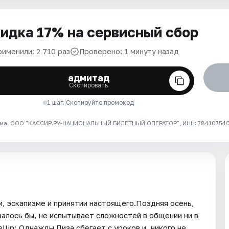
идка 17% на сервисный сбор
рименили: 2 710 раз
Проверено: 1 минуту назад
адмитад
Скопировать
1 шаг. Скопируйте промокод
ма. ООО "КАССИР.РУ-НАЦИОНАЛЬНЫЙ БИЛЕТНЫЙ ОПЕРАТОР", ИНН: 7841075409
, эскапизме и принятии настоящего.Поздняя осень,
азалось бы, не испытывает сложностей в общении ни в
llip; Однажды Лиза сбегает с уроков и, никого не