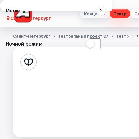
Меню
×
Концерты
Театр
С
Санкт-Петербург
Концерты
Санкт-Петербург
Театральный проект 27
Театр
Ночной режим
☀
☾
Театр
Стендап
Выставки
Квесты
Экскурсии
Спорт
События