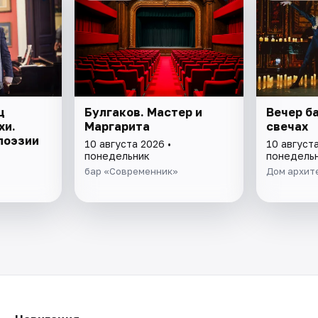
ц
Булгаков. Мастер и
Вечер б
хи.
Маргарита
свечах
поэзии
10 августа 2026 •
10 августа
понедельник
понедель
бар «Современник»
Дом архит