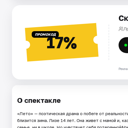
Города
Ск
Площадки
П
ПРОМОКОД
17%
Артисты
Рейтинги
Рекла
О спектакле
«Лето» — поэтическая драма о побеге от реальности
близится зима. Лизе 14 лет. Она живет с мамой и, к
семье, ни в школе. Но чувствует себя потерянной&he