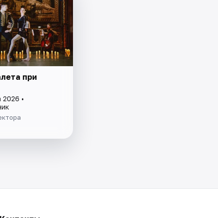
алета при
 2026 •
ник
ектора