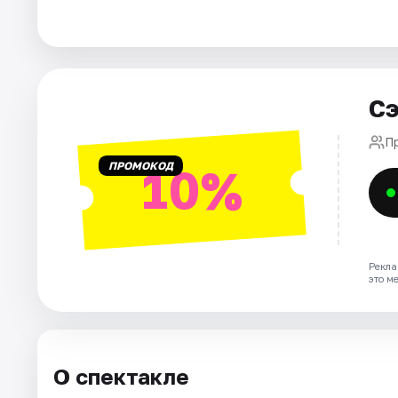
Города
Площадки
Сэ
Артисты
П
ПРОМОКОД
10%
Рейтинги
Рекла
это м
О спектакле