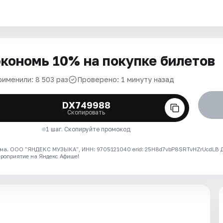
кономь 10% на покупке билетов
рименили: 8 503 раз
Проверено: 1 минуту назад
DX749988
Скопировать
1 шаг. Скопируйте промокод
ма. ООО "ЯНДЕКС МУЗЫКА", ИНН: 9705121040 erid: 25H8d7vbP8SRTvHZrUcdLB
ероприятие на Яндекс Афише!