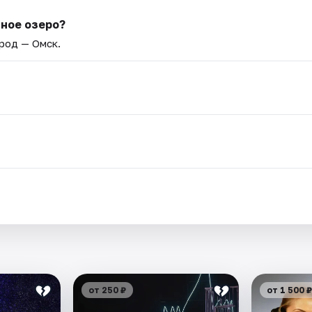
иное озеро?
ород — Омск.
от 250 ₽
от 1 500 ₽