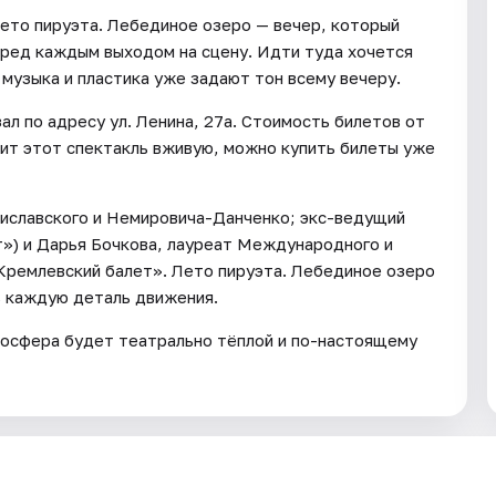
Лето пируэта. Лебединое озеро — вечер, который
еред каждым выходом на сцену. Идти туда хочется
а музыка и пластика уже задают тон всему вечеру.
л по адресу ул. Ленина, 27а. Стоимость билетов от
идит этот спектакль вживую, можно купить билеты уже
ниславского и Немировича-Данченко; экс-ведущий
т») и Дарья Бочкова, лауреат Международного и
Кремлевский балет». Лето пируэта. Лебединое озеро
ь каждую деталь движения.
мосфера будет театрально тёплой и по-настоящему