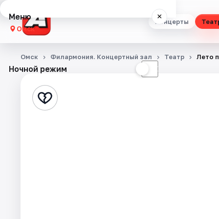
Меню
×
Концерты
Теат
Омск
Концерты
Омск
Филармония. Концертный зал
Театр
Лето п
Ночной режим
☀
☾
Театр
Стендап
Выставки
Квесты
Экскурсии
Спорт
События