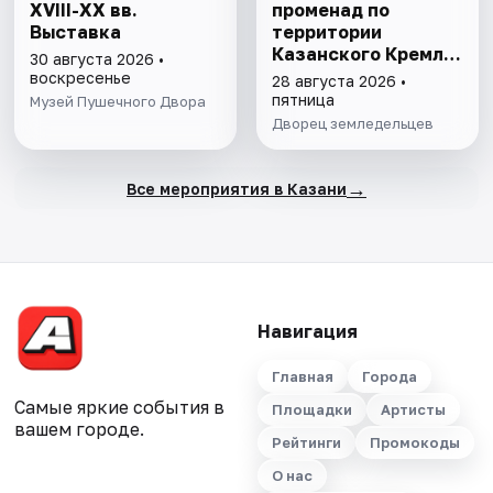
XVIII-XX вв.
променад по
Выставка
территории
Казанского Кремля
30 августа 2026 •
с фонарщиком
воскресенье
28 августа 2026 •
Фаролеро
пятница
Музей Пушечного Двора
Дворец земледельцев
→
Все мероприятия в Казани
Навигация
Главная
Города
Самые яркие события в
Площадки
Артисты
вашем городе.
Рейтинги
Промокоды
О нас