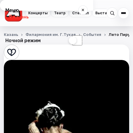
Меню
×
Концерты
Театр
Стендап
Выставки
Квест
Казань
Концерты
Казань
Филармония им. Г.Тукая
События
Лето Пируэ
Ночной режим
☀
☾
Театр
Стендап
Выставки
Квесты
Экскурсии
Спорт
События