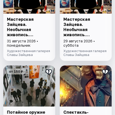
Мастерская
Мастерская
Зайцева.
Зайцева.
Необычная
Необычная
живопись.
живопись.
Необычная графика
Необычная графика
31 августа 2026 •
29 августа 2026 •
понедельник
суббота
Художественная галерея
Художественная галерея
Славы Зайцева
Славы Зайцева
от 150 ₽
Потайное оружие
Спектакль-