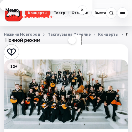
Меню
×
Концерты
Театр
Стендап
Выставки
Квест
Нижний Новгород
Концерты
Нижний Новгород
Пакгаузы на Стрелке
Концерты
Ле
Ночной режим
☀
☾
Театр
Стендап
12+
Выставки
Квесты
Экскурсии
Спорт
События